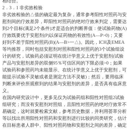
相结合。
2．3．1 非劣效检验
非劣效检验的△值的确定最为复杂，通常参考阳性对照药与安
慰剂间的疗效差异，即阳性对照药的绝对疗效来判定，需要达
到2个目标(满足2个条件)才是适合的判断界值：使试验药物(A)
疗效既要优于安慰剂(P)以保证药物的有效性(A—P>0)；又要
好到不差于阳性对照药(B)(A—B>一△
)
。因此，ICH及EMEA
等均推荐，同时包括安慰剂对照和阳性对照药的3个试验组设
计的研究，试验药必须证明在统计学意义上优于安慰剂(试验
产品与安慰剂差异的双侧95％可信区间的下限必须>0；如果
试验药和参照药均未能显示、在统计学意义上优于安慰剂，可
能提示试验不灵敏或者是测定方法不灵敏)；然后，要用临床
判断来评价所观察到的结果与安慰剂的差异，是否具有临床意
义。
在国内研究设计中，更多见仅为试验药组和阳性对照组2试验
组研究；而没有安慰剂对照组，且阳性对照药的绝对疗效常不
易确定，这时就要检索文献，参考历史数据，并利用荟萃分析
等以找出所用阳性对照药和安慰剂进行比较的同类研究，估计
在目标患者人群中、阳性对照药物和安慰剂之间的差异，确定