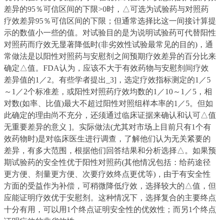
差异的95％可信区间的下限>0时，△可选为试验药与对照药
疗效差异95％可信区间的下限；但通常选择比这一间接计算提
示的数值小一些的值。对试验目的是为说明试验药可代替阳性
对照药而疗效无显著降低时(非劣效性试验最常见的目的)，通
常做法是以阳性对照药与安慰剂之间预期疗效差异的百分比来
确定△值。FDA认为，应该不大于有效药物与安慰剂间疗效
差异值的1／2。有些学者提出_3]，选定疗效指标测定的1／5
～1／2个标准差，或阳性对照药疗效均数的1／10～1／5，相
对数(如率、比值)最大不超过阳性对照组样本率的1／5。但如
此确定的理由尚不充分，还须通过临床证据来确认和认可△值
无重要差异的意义 ]。实际做法(尤其对市场上目前只有1个有
效药物时)是对临床医生进行调查，了解他们认为无关紧要的
差异，有多大范围，根据他们回答结果和分析选择△。如果预
期试验药的安全性优于阳性对照药(其他情况包括：给药途径
更方便、剂量更方便、次要疗效终点更优等)，由于有安全性
方面的受益作为补偿，可稍微降低疗效，选择较大的△值，但
应能证明疗效优于安慰剂。这种情况下，选择复合的主要终点
十分有用，可以用1个终点证明安全性的优效性；而另1个终点