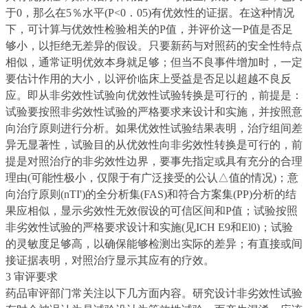
于0，那么在5％水平(P<0．05)有优效性的证据。在这种情况
下，可计算与优效性检验相关的P值，并评价这一P值是否足
够小，以拒绝无差异的假设。只要新药与对照药的安全性特点
相似，通常证明优效本身就足够；但当不良事件增加时，一定
要估计作用的大小，以评价临床上受益是否足以超越不良反
应。即从非劣效性试验向优效性试验转换是可行的，前提是：
试验要按照非劣效性试验的严格要求来设计和实施，并按照意
向治疗原则进行分析。如果优效性试验结果表明，治疗组间差
异无显著性，试验目的从优效性向非劣效性转换是可行的，前
提是对照治疗的非劣效性边界，要事先指定或具有充分的合理
理由(可能性极小，仅限于有广泛接受的公认△值的情况)；意
向治疗原则(nTI')的全分析集(FAS)和符合方案集(PP)分析的结
果应相似，显示劣效性无效假设的可信区间和P值；试验按照
非劣效性试验的严格要求设计和实施(见ICH E9和El0)；试验
的灵敏度足够高，以确保能够检测出实际的差异；有直接或间
接证据表明，对照治疗显示其应有的疗效。
3 审评要求
药品审评部门常关注以下几方面内容。研究设计非劣效性试验