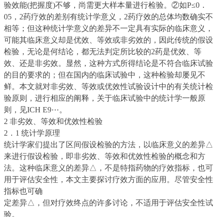
验效能(把握度)不够，尚需更大样本量进行检验。②如P≤0．
05，2药疗效的差别有统计学意义，2药疗效的总体均数确实不
相等；但这种统计学意义的差异不一定具有实际的临床意义，
可能其临床意义却是优效、等效或非劣效的，因此传统的假设
检验，无论是何结论，都无法判定所比较的2药是优效、等
效、还是非劣效。显然，这种方式所得结论是不符合临床试验
的目的要求的；但在国内的临床试验中，这种检验却屡见不
鲜。本文就对非劣效、等效或优效性试验设计中的有关统计检
验原则，进行相应的阐释，关于临床试验中的统计学一般原
则，见ICH E9
⋯
。
2 非劣效、等效和优效性检验
2．1 统计学原理
统计学家们提出了区间假设检验的方法，以临床意义的差异△
来进行假设检验，即非劣效、等效和优效性检验的概念和方
法。这种临床意义的差异△，不是特指药物的疗效指标，也可
用于评估安全性，本文主要探讨疗效方面的应用。尽管安全性
指标也可确
定差异△，但对疗效终点的许多讨论，不适用于评估安全性试
验。