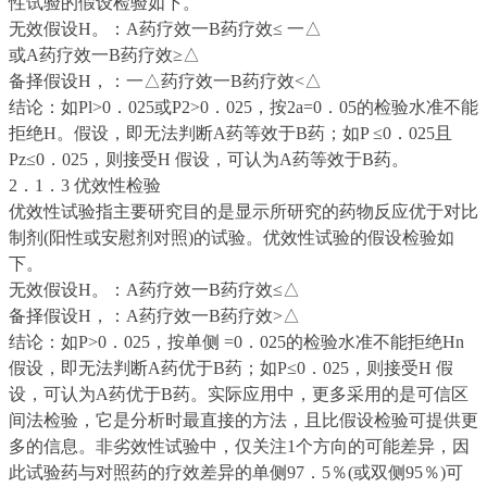
性试验的假设检验如下。
无效假设H。：A药疗效一B药疗效≤ 一△
或A药疗效一B药疗效≥△
备择假设H，：一△
药疗效一B药疗效<△
结论：如Pl>0．025或P2>0．025，按2a=0．05的检验水准不能
拒绝H。假设，即无法判断A药等效于B药；如P ≤0．025且
Pz≤0．025，则接受H 假设，可认为A药等效于B药。
2．1．3 优效性检验
优效性试验指主要研究目的是显示所研究的药物反应优于对比
制剂(阳性或安慰剂对照)的试验。优效性试验的假设检验如
下。
无效假设H。：A药疗效一B药疗效≤△
备择假设H，：A药疗效一B药疗效>△
结论：如P>0．025，按单侧 =0．025的检验水准不能拒绝Hn
假设，即无法判断A药优于B药；如P≤0．025，则接受H 假
设，可认为A药优于B药。实际应用中，更多采用的是可信区
间法检验，它是分析时最直接的方法，且比假设检验可提供更
多的信息。非劣效性试验中，仅关注1个方向的可能差异，因
此试验药与对照药的疗效差异的单侧97．5％(或双侧95％)可