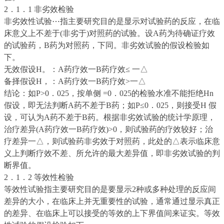
2．1．1 非劣效检验
非劣效性试验
⋯
指主要研究目的是显示对试验药的反应，在临
床意义上不差于(非劣于)对照药的试验。设A药为待确证疗效
的试验药，B药为对照药，下同。非劣效试验的假设检验如
下。
无效假设H。：A药疗效一B药疗效≤ 一△
备择假设H，：A药疗效一B药疗效>一△
结论：如P>0．025，按单侧 =0．025的检验水准不能拒绝Hn
假设，即无法判断A药不差于B药；如P≤0．025，则接受H 假
设，可认为A药不差于B药。根据非劣效试验的统计学原理，
治疗差异(A药疗效一B药疗效)>0，则试验药的疗效较好；治
疗差异
一△，则试验药非劣效于对照药，此处的△表示临床意
义上判断疗效不差、所允许的最大差异值，即非劣效试验的判
断界值。
2．1．2 等效性检验
等效性试验指主要研究目的是要显示2种或多种处理的反应间
差异的大小，在临床上并无重要性的试验，通常通过显示真正
的差异、在临床上可以接受的等效的上下界值间来证实。等效