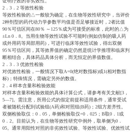
证明疗效的非劣效性。
2．3．2 等效性检验
等效性检验的△一般较为确定，在生物等效性研究中，当评价
2种剂型的药代动力学参数平均值是否足够接近时，2者比值
90％可信区间在80％ ～125％成为可接受的标准，此时的△为
±Ln 0．8。当用生物等效性试验不可能时(例如仿制的吸人药
或外用药等局部用药)，可进行临床等效性试验，得出双侧
95％可信区间，其等效界值的确定仍然是统计学推理和临床判
断相结合，具体药品具体分析，而无恒定的界值数值。
2．3．3 优效性检验
对优效性检验，一般情况下取A=0(绝对数指标)或1(相对数指
标)；特殊情况，需确定另外的数值。
2．4 样本含量和检验效能
对样本含量和检验效能的具体计算公式，请参考有关文献[3，
5—7]。需注意，所用公式的假定前提和适用条件，通常受试
者被随机分配到试验组(A药)和对照组(B药)；2组方差齐性。
双侧检验取仅：0．05，单侧检验取仅=0．025；B取0．1或
0．2。目前认为，在生物等效性研究中例外，取单侧为0．
05。通常用阳性对照的非劣效性试验、等效性试验、优效性试