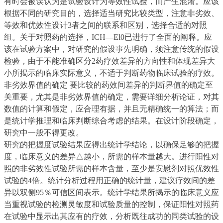
有时会被误认为是试验设计为等效性试验，而产生混淆。应该
根据不同的研究目的，选择适当研究比较类型，注意非劣效、
等效和优效性设计3者之间的联系和区别，选择合适的对照
组。关于对照药的选择，ICH—El0已进行了全面的阐释。应
该在试验方案中，对研究的假设事先明确，须注意传统的假设
检验，由于不能准确区分2药疗效差异的方向性和体现差异大
小所揭示的临床实际意义，不适于判断药物临床试验的疗效。
非劣效界值的确定 要比较的药效间差异的判断界值的确定至
关重要，尤其是非劣效界值的确定，需要详细分析论证，对其
数值的计算和假定，应合理有据，并且无精确统一的算法；而
是统计学推理和临床判断综合考虑的结果。在设计阶段确定，
研究中一般不得更改。
研究的把握度试验结果应得出统计学结论，以确保足够的把握
度，临床意义的差异△越小，所需的样本量越大。进行阳性对
照的非劣效性试验所需的样本含量，至少是安慰剂对照优效性
试验的4倍。统计分析过程用正确的统计量，建议疗效间的差
异以双侧95％可信区间表示。统计学结果所揭示的临床意义应
当重视试验的检测灵敏度和试验质量的控制，保证阳性对照药
在试验中显示出其应有的疗效，分析既往成功的同类试验的设