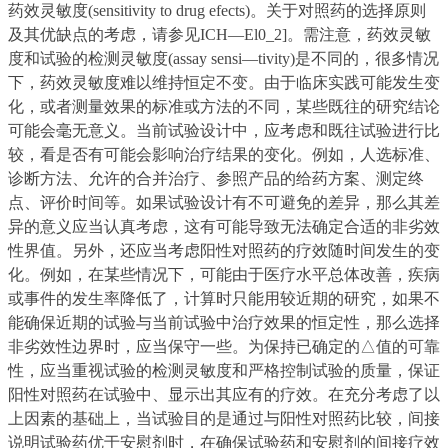
药效灵敏度(sensitivity to drug efects)。关于对照药的选择原则
及其优缺点的考虑，请参见ICH—El0_2]。需注意，药效灵敏
度和试验的检测灵敏度(assay sensi—tivity)是不同的，很多情况
下，药效灵敏度难以维持恒定不变。由于临床实践可能发生变
化，或者测量效果的标准或方法的不同，某些既往的研究结论
可能会毫无意义。当前试验设计中，应考虑和既往试验进行比
较，看是否有可能会影响治疗结果的变化。例如，人选标准、
诊断方法、允许的合并治疗、参照产品的给药方案、测定终
点、评价时间等。如果试验设计有不可避免的差异，那么其差
异的意义应当认真考虑，这有可能导致无法确定合适的非劣效
性界值。另外，还应当考虑阳性对照药的疗效随时间发生的变
化。例如，在某些情况下，可能由于医疗水平总体改善，疾病
或事件的发生率降低了，计算时只能用较近期的研究，如果不
能确保近期的试验与当前试验中治疗效果的恒定性，那么选择
非劣效性边界时，应当保守一些。为保持已确定的△值的可靠
性，应当重视试验的检测灵敏度和严格控制试验的质量，保证
阳性对照药在试验中、显示出其应有的疗效。在充分考虑了以
上因素的基础上，当试验目的是通过与阳性对照药比较，间接
说明试验药优于安慰剂时，在确保试验药和安慰剂的间接疗效