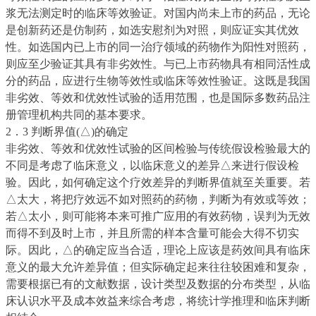
浆无法测定时的临床等效验证。对国内尚未上市的药品，无论
是创新药还是仿制药，如选安慰剂为对照，则应证实其优效
性。如选国内已上市的同一治疗领域的药物作为阳性对照药，
则应至少验证其具有非劣效性。与已上市药物具有相同活性成
分的药品，应进行生物等效性或临床等效性验证。这既是我国
非劣效、等效和优效性试验的适用范围，也是国际多数药品注
册管理机构共同的基本要求。
2．3 判断界值(△
)
的确定
非劣效、等效和优效性试验的区间检验与传统假设检验最大的
不同是考虑了临床意义，以临床意义的差异△来进行假设检
验。因此，如何确定这个疗效差异的判断界值就至关重要。若
△太大，将把疗效远不如对照药的药物，判断为有效或等效；
若△太小，则可能将本来可推广应用的有效药物，误判为无效
而得不到及时上市，并且所需的样本含量可能会大得不切实
际。因此，△的确定应当合适，理论上应该是药效间具有临床
意义的最大允许差异值；但实际确定起来往往较困难和复杂，
需要根据已有的文献数据，设计类型及数据的分布类型，从临
床认识水平及成本效益来综合考虑，将统计学推理和临床判断