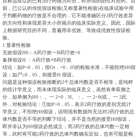
目标适应症的已有治疗药物为对照，即所谓的阳性对照药。目
前，已公认的传统假设检验(又称显著性检验)在临床试验中用
于判断药物的疗效是不合理的，它不能准确区分2药疗效差异
的方向性和体现差异大小所揭示的临床实际意义。因此，国际
上根据研究目的不同，普遍用非劣效、等效或优效性假设检
验。
1 显著性检验
无效假设H0：A药疗效一B药疗效=0
备择假设H ：A药疗效≠B药疗效
结论：如P>0．05，按Or．=0．05的检验水准，不能拒绝H0假
设；如尸≤0．05，则接受H 假设。
问题是这种假设检验推断的2个总体均数是否不相等，是纯粹
的统计学意义，而未体现实际的临床意义，虽然有单双侧之
分，如单侧为H0： 。一 2=0，H。：。一 2>0(或 。一 2
此
外，对检验结论：①如P>0．05，表示2药疗效的差别无统计
学意义，不拒绝H0假设，说明现有数据尚无法对2药疗效的总
体均数是否不等的判断下结论，并不是当然的接受H0假设，
即并非认为H0假设必然成立；而2药疗效的总体均数一定相
等，此时有可能2药疗效的总体均数确实近似，也有可能是检