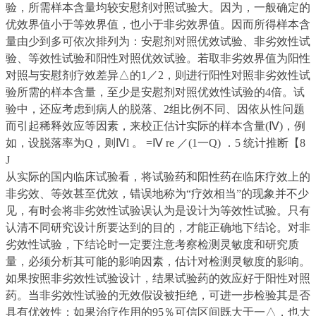
验，所需样本含量均较安慰剂对照试验大。因为，一般确定的
优效界值小于等效界值，也小于非劣效界值。因而所得样本含
量由少到多可依次排列为：安慰剂对照优效试验、非劣效性试
验、等效性试验和阳性对照优效试验。若取非劣效界值为阳性
对照与安慰剂疗效差异△的1／2，则进行阳性对照非劣效性试
验所需的样本含量，至少是安慰剂对照优效性试验的4倍。试
验中，还应考虑到病人的脱落、2组比例不同、因依从性问题
而引起稀释效应等因素，来校正估计实际的样本含量(Ⅳ
)
，例
如，设脱落率为Q，则Ⅳ
l
。 =Ⅳ
re
／(1一Q) ．5 统计推断【8
J
从实际的国内临床试验看，将试验药和阳性药在临床疗效上的
非劣效、等效甚至优效，错误地称为“疗效相当”的现象并不少
见，有时会将非劣效性试验误认为是设计为等效性试验。只有
认清不同研究设计所要达到的目的，才能正确地下结论。对非
劣效性试验，下结论时一定要注意考察检测灵敏度和研究质
量，必须分析其可能的影响因素，估计对检测灵敏度的影响。
如果按照非劣效性试验设计，结果试验药的效应好于阳性对照
药。当非劣效性试验的无效假设被拒绝，可进一步检验其是否
具有优效性；如果治疗作用的95％可信区间既大于一△，也大