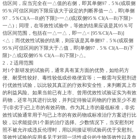
信区间，应当完全在一△值的右侧，即其单侧97．5％(或双侧
95％)可信区间的下限应该大于设定的判断界值一△，即[单侧
97．5％CI(A—B)的下限]>一△
(
或[双侧95％ CI(A—B)下限]>
一△
)
；同理，在等效性试验中，等效的结果应该是其95％可
信区间范围，包括在一△一△，即一△
< [95
％CI(A—B)]
<△；而优效性试验的结果，则应该是其单侧97．5％(或双侧
95％)可信区间的下限大于△值，即[单侧97．5％ CI(A—B)下
限]>△或[双侧95％ CI(A—B)下限]>△。
recruit.druggcp.net
2．2 适用范围
对1个新研发的试验药，通常具有某方面的优势，如给药方
便、耐受性较好、毒性较低或价格便宜等；一般需与安慰剂进
行优效性试验，以比较其真正的疗效和安全性，来判断其上市
的利益风险。如果当前已有上市、曾用优效性试验证实为有效
药物，还常与其进行比较，并判定待验证药物的疗效至少不差
于(非劣于)已上市的有效药物。作为其上市的最低标准，非劣
效性试验通常用于与已上市的有效药物或标准治疗方案进行比
较，以求能提供1个新的治疗选择。少数情况下，当安慰剂对
照不被允许或违反伦理时，用以间接证明试验药优于安慰剂。
等效性试验的应用多见于对同一活性成分的生物等效性以及血